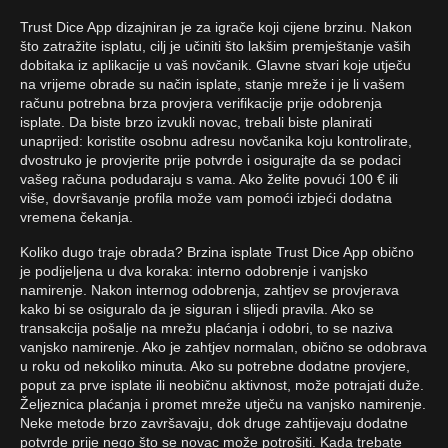
Trust Dice App dizajniran je za igrače koji cijene brzinu. Nakon
što zatražite isplatu, cilj je učiniti što lakšim premještanje vaših
dobitaka iz aplikacije u vaš novčanik. Glavne stvari koje utječu
na vrijeme obrade su način isplate, stanje mreže i je li vašem
računu potrebna brza provjera verifikacije prije odobrenja
isplate. Da biste brzo izvukli novac, trebali biste planirati
unaprijed: koristite osobnu adresu novčanika koju kontrolirate,
dvostruko je provjerite prije potvrde i osigurajte da se podaci
vašeg računa podudaraju s vama. Ako želite povući 100 € ili
više, dovršavanje profila može vam pomoći izbjeći dodatna
vremena čekanja.
Koliko dugo traje obrada? Brzina isplate Trust Dice App obično
je podijeljena u dva koraka: interno odobrenje i vanjsko
namirenje. Nakon internog odobrenja, zahtjev se provjerava
kako bi se osiguralo da je siguran i slijedi pravila. Ako se
transakcija pošalje na mrežu plaćanja i odobri, to se naziva
vanjsko namirenje. Ako je zahtjev normalan, obično se odobrava
u roku od nekoliko minuta. Ako su potrebne dodatne provjere,
poput za prve isplate ili neobičnu aktivnost, može potrajati duže.
Željeznica plaćanja i promet mreže utječu na vanjsko namirenje.
Neke metode brzo završavaju, dok druge zahtijevaju dodatne
potvrde prije nego što se novac može potrošiti. Kada trebate