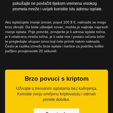
pokušajte ne povlačiti tijekom vremena visokog
prometa mreže i uvijek koristite istu adresu isplate.
Ako isplaćujete manje iznose, poput 100 $ €, naknade se mogu
brzo zbrojiti. Da biste uštedjeli novac, možda je najbolje napraviti
manje isplata. Prije potvrde, provjerite je li adresa isplate točna,
je li odabrana mreža točna, je li vaše ime i podaci računa točni
te pregledajte ukupan iznos koji ćete primiti nakon naknada.
Često je razlika između brze isplate i kartice za podršku koliko
pažljivo provjeravate 20 sekundi.
Brzo povuci s kriptom
Uživajte u trenutnim isplatama bez kašnjenja.
Koristite svoju omiljenu kriptovalutu i odmah
primite dobitke.