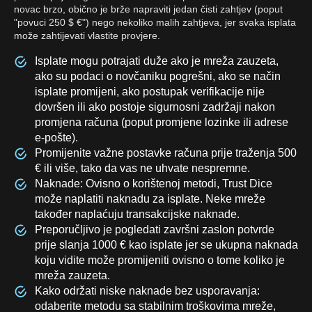
novac brzo, obično je brže napraviti jedan čisti zahtjev (poput
"povuci 250 $ €") nego nekoliko malih zahtjeva, jer svaka isplata
može zahtijevati vlastite provjere.
Isplate mogu potrajati duže ako je mreža zauzeta,
ako su podaci o novčaniku pogrešni, ako se način
isplate promijeni, ako postupak verifikacije nije
dovršen ili ako postoje sigurnosni zadržaji nakon
promjena računa (poput promjene lozinke ili adrese
e-pošte).
Promijenite važne postavke računa prije traženja 500
€ ili više, tako da vas ne uhvate nespremne.
Naknade: Ovisno o korištenoj metodi, Trust Dice
može naplatiti naknadu za isplate. Neke mreže
također naplaćuju transakcijske naknade.
Preporučljivo je pogledati završni zaslon potvrde
prije slanja 1000 € kao isplate jer se ukupna naknada
koju vidite može promijeniti ovisno o tome koliko je
mreža zauzeta.
Kako održati niske naknade bez usporavanja:
odaberite metodu sa stabilnim troškovima mreže,