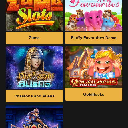
Zuma
Fluffy Favourites Demo
Goldilocks
Pharaohs and Aliens