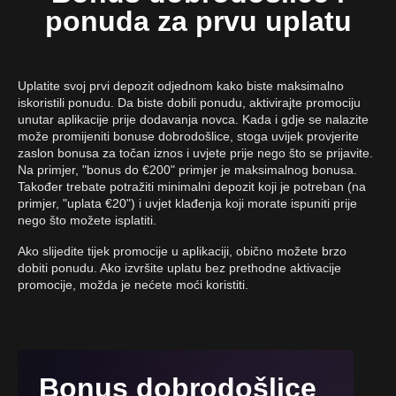
ponuda za prvu uplatu
Uplatite svoj prvi depozit odjednom kako biste maksimalno
iskoristili ponudu. Da biste dobili ponudu, aktivirajte promociju
unutar aplikacije prije dodavanja novca. Kada i gdje se nalazite
može promijeniti bonuse dobrodošlice, stoga uvijek provjerite
zaslon bonusa za točan iznos i uvjete prije nego što se prijavite.
Na primjer, "bonus do €200" primjer je maksimalnog bonusa.
Također trebate potražiti minimalni depozit koji je potreban (na
primjer, "uplata €20") i uvjet klađenja koji morate ispuniti prije
nego što možete isplatiti.
Ako slijedite tijek promocije u aplikaciji, obično možete brzo
dobiti ponudu. Ako izvršite uplatu bez prethodne aktivacije
promocije, možda je nećete moći koristiti.
Bonus dobrodošlice