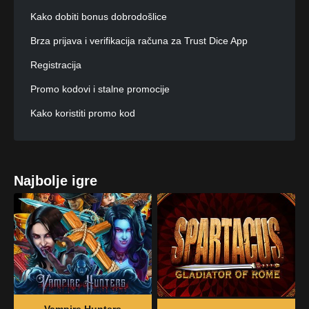
Kako dobiti bonus dobrodošlice
Brza prijava i verifikacija računa za Trust Dice App
Registracija
Promo kodovi i stalne promocije
Kako koristiti promo kod
Vremena obrade i naknade za brze isplate u Trust Dice
App
Ograničenja uplate i isplate
Najbolje igre
Igranje igara na Trust Dice App
Sigurnost, poštena igra i licenciranje
Ključne značajke
Što tražiti