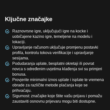
Ključne značajke
Raznovrsne igre, uključujući igre na kocke i
uobičajene kazino igre, temeljene na modelu i
lokaciji.
Upravljanje računom uključuje promjenu postavki
profila, kontrolu tokova verifikacije i upravljanje
sesijama.
Podudaranja uplate, besplatni okretaji ili povrat
novca s određenim uvjetima klađenja svi su primjeri
bonusa.
Provjerite minimalni iznos uplate i isplate te vremena
obrade za različite metode plaćanja koje se
prihvaćaju.
Sigurnost: značajke koje štite vašu prijavu i pomažu
zaustaviti osnovnu prijevaru mogu biti dostupne.