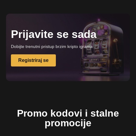
Prijavite se sada
Dobijte trenutni pristup brzim kripto igrama
Registriraj se
Promo kodovi i stalne
promocije