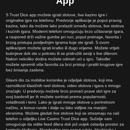
App
S Trust Dice app možete igrati slotove, live kazino igre i
originalne igre na telefonu. Predvorje aplikacije je poput pravog
kazina, tako da možete lako prelaziti između slotova, live stolova
i kućnih igara. Moderni telefoni omogućuju brzo učitavanje igara,
a raspored drži važne gumbe pri ruci, poput pretrage, favorita i
brzog pristupa posljednjim igrama koje ste igrali. S ovom
aplikacijom možete igrati kratko ili dugo vrijeme. Možete vrtjeti
bubnjeve dok ste u pokretu ili se pridružiti sesiji s live dilerom.
Nakon nekoliko dodira možete odmah ući u igru. Također
možete spremiti više favorita za brzi pristup i pratiti krugove igre
bez brisanja zaslona.
Glavni dio za mobilne korisnike je odjeljak slotova, koji ima
raznolikost klasičnih reel slotova, video slotova i igara s mnogo
značajki. U predvorju možete brzo pronaći prave slot igre za
svoj bankroll jer ih možete sortirati prema popularnosti,
volatilnosti i temi. Lako je igrati mnoge slotove u portretnom
načinu, a bonus runde i dalje su lako vidljive na manjim
ekranima. Možete gledati live stolove koji se streamaju na vaš
telefon u odjeljku Live Casino Trust Dice app. Sučelje vam
omogućuje da vidite feed dilera dok još uvijek ostavlja prostor za
kontrole klađenja. Standardne igre poput ruleta, blackjacka i