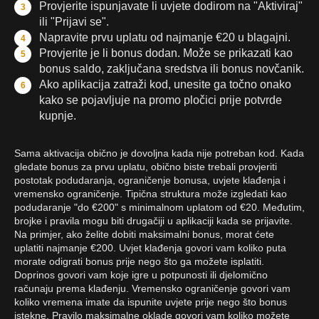
Provjerite ispunjavate li uvjete dodirom na "Aktiviraj"
ili "Prijavi se".
Napravite prvu uplatu od najmanje €20 u blagajni.
Provjerite je li bonus dodan. Može se prikazati kao
bonus saldo, zaključana sredstva ili bonus novčanik.
Ako aplikacija zatraži kod, unesite ga točno onako
kako se pojavljuje na promo pločici prije potvrde
kupnje.
Sama aktivacija obično je dovoljna kada nije potreban kod. Kada
gledate bonus za prvu uplatu, obično biste trebali provjeriti
postotak podudaranja, ograničenje bonusa, uvjete klađenja i
vremensko ograničenje. Tipična struktura može izgledati kao
podudaranje "do €200" s minimalnom uplatom od €20. Međutim,
brojke i pravila mogu biti drugačiji u aplikaciji kada se prijavite.
Na primjer, ako želite dobiti maksimalni bonus, morat ćete
uplatiti najmanje €200. Uvjet klađenja govori vam koliko puta
morate odigrati bonus prije nego što ga možete isplatiti.
Doprinos govori vam koje igre u potpunosti ili djelomično
računaju prema klađenju. Vremensko ograničenje govori vam
koliko vremena imate da ispunite uvjete prije nego što bonus
istekne. Pravilo maksimalne oklade govori vam koliko možete