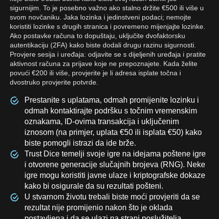
sigurnijim. To je posebno važno ako stalno držite €500 ili više u
svom novčaniku. Jaka lozinka i jedinstveni podaci; nemojte
koristiti lozinke s drugih stranica i povremeno mijenjajte lozinke.
Ako postavke računa to dopuštaju, uključite dvofaktorsku
autentikaciju (2FA) kako biste dodali drugu razinu sigurnosti.
Provjere sesija i uređaja: odjavite se s dijeljenih uređaja i pratite
aktivnost računa za prijave koje ne prepoznajete. Kada želite
povući €200 ili više, provjerite je li adresa isplate točna i
dvostruko provjerite potvrde.
Prestanite s uplatama, odmah promijenite lozinku i
odmah kontaktirajte podršku s točnim vremenskim
oznakama, ID-ovima transakcija i uključenim
iznosom (na primjer, uplata €50 ili isplata €50) kako
biste pomogli istrazi da ide brže.
Trust Dice temelji svoje igre na idejama poštene igre
i otvorene generacije slučajnih brojeva (RNG). Neke
igre mogu koristiti javne ulaze i kriptografske dokaze
kako bi osigurale da su rezultati pošteni.
U stvarnom životu trebali biste moći provjeriti da se
rezultat nije promijenio nakon što je oklada
postavljena i da se ulazi na strani poslužitelja