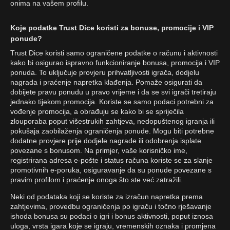
onima na vašem profilu.
Koje podatke Trust Dice koristi za bonuse, promocije i VIP
ponude?
Trust Dice koristi samo ograničene podatke o računu i aktivnosti
kako bi osigurao ispravno funkcioniranje bonusa, promocija i VIP
ponuda. To uključuje provjeru prihvatljivosti igrača, dodjelu
nagrada i praćenje napretka klađenja. Pomaže osigurati da
dobijete pravu ponudu u pravo vrijeme i da se svi igrači tretiraju
jednako tijekom promocija. Koriste se samo podaci potrebni za
vođenje promocija, a obrađuju se kako bi se spriječila
zlouporaba poput višestrukih zahtjeva, nedopuštenog igranja ili
pokušaja zaobilaženja ograničenja ponude. Mogu biti potrebne
dodatne provjere prije dodjele nagrade ili odobrenja isplate
povezane s bonusom. Na primjer, vaše korisničko ime,
registrirana adresa e-pošte i status računa koriste se za slanje
promotivnih e-poruka, osiguravanje da su ponude povezane s
pravim profilom i praćenje onoga što ste već zatražili.
Neki od podataka koji se koriste za izračun napretka prema
zahtjevima, provedbu ograničenja po igraču i točno rješavanje
ishoda bonusa su podaci o igri i bonus aktivnosti, poput iznosa
uloga, vrsta igara koje se igraju, vremenskih oznaka i promjena