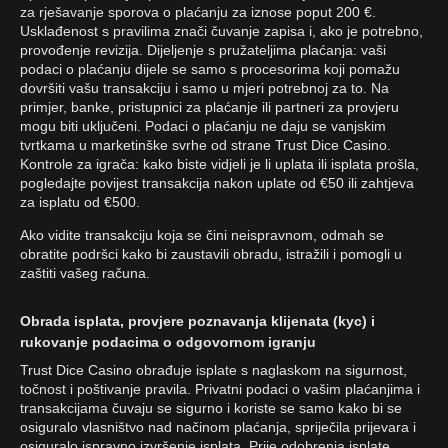
za rješavanje sporova o plaćanju za iznose poput 200 €.
Usklađenost s pravilima znači čuvanje zapisa i, ako je potrebno,
provođenje revizija. Dijeljenje s pružateljima plaćanja: vaši
podaci o plaćanju dijele se samo s procesorima koji pomažu
dovršiti vašu transakciju i samo u mjeri potrebnoj za to. Na
primjer, banke, pristupnici za plaćanje ili partneri za provjeru
mogu biti uključeni. Podaci o plaćanju ne daju se vanjskim
tvrtkama u marketinške svrhe od strane Trust Dice Casino.
Kontrole za igrača: kako biste vidjeli je li uplata ili isplata prošla,
pogledajte povijest transakcija nakon uplate od €50 ili zahtjeva
za isplatu od €500.
Ako vidite transakciju koja se čini neispravnom, odmah se
obratite podršci kako bi zaustavili obradu, istražili i pomogli u
zaštiti vašeg računa.
Obrada isplata, provjere poznavanja klijenata (kyc) i
rukovanje podacima o odgovornom igranju
Trust Dice Casino obrađuje isplate s naglaskom na sigurnost,
točnost i poštivanje pravila. Privatni podaci o vašim plaćanjima i
transakcijama čuvaju se sigurno i koriste se samo kako bi se
osiguralo vlasništvo nad načinom plaćanja, spriječila prijevara i
osiguralo ispravno izvršenje isplata. Prije odobrenja isplate,