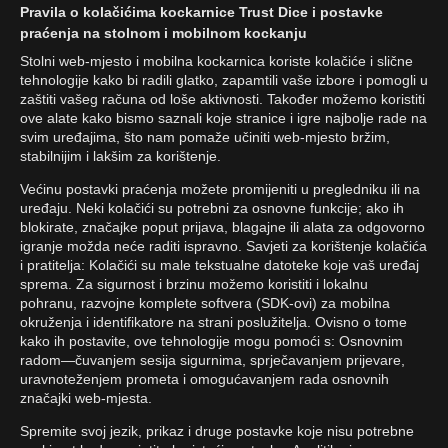
Pravila o kolačićima kockarnice Trust Dice i postavke
praćenja na stolnom i mobilnom kockanju
Stolni web-mjesto i mobilna kockarnica koriste kolačiće i slične
tehnologije kako bi radili glatko, zapamtili vaše izbore i pomogli u
zaštiti vašeg računa od loše aktivnosti. Također možemo koristiti
ove alate kako bismo saznali koje stranice i igre najbolje rade na
svim uređajima, što nam pomaže učiniti web-mjesto bržim,
stabilnijim i lakšim za korištenje.
Većinu postavki praćenja možete promijeniti u pregledniku ili na
uređaju. Neki kolačići su potrebni za osnovne funkcije; ako ih
blokirate, značajke poput prijava, blagajne ili alata za odgovorno
igranje možda neće raditi ispravno. Savjeti za korištenje kolačića
i pratitelja: Kolačići su male tekstualne datoteke koje vaš uređaj
sprema. Za sigurnost i brzinu možemo koristiti i lokalnu
pohranu, razvojne komplete softvera (SDK-ovi) za mobilna
okruženja i identifikatore na strani poslužitelja. Ovisno o tome
kako ih postavite, ove tehnologije mogu pomoći s: Osnovnim
radom—čuvanjem sesija sigurnima, sprječavanjem prijevare,
uravnoteženjem prometa i omogućavanjem rada osnovnih
značajki web-mjesta.
Spremite svoj jezik, prikaz i druge postavke koje nisu potrebne