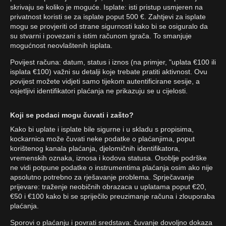
skrivaju se koliko je moguće. Isplate: isti pristup usmjeren na
privatnost koristi se za isplate poput 500 €. Zahtjevi za isplate
mogu se provjeriti od strane sigurnosti kako bi se osiguralo da
su stvarni i povezani s istim računom igrača. To smanjuje
mogućnost neovlaštenih isplata.
Povijest računa: datum, status i iznos (na primjer, "uplata €100 ili
isplata €100) važni su detalji koje trebate pratiti aktivnost. Ovu
povijest možete vidjeti samo tijekom autentificirane sesije, a
osjetljivi identifikatori plaćanja ne prikazuju se u cijelosti.
Koji se podaci mogu čuvati i zašto?
Kako bi uplate i isplate bile sigurne i u skladu s propisima,
kockarnica može čuvati neke podatke o plaćanjima, poput
korištenog kanala plaćanja, djelomičnih identifikatora,
vremenskih oznaka, iznosa i kodova statusa. Osoblje podrške
ne vidi potpune podatke o instrumentima plaćanja osim ako nije
apsolutno potrebno za rješavanje problema. Sprječavanje
prijevare: traženje neobičnih obrazaca u uplatama poput €20,
€50 i €100 kako bi se spriječilo preuzimanje računa i zlouporaba
plaćanja.
Sporovi o plaćanju i povrati sredstava: čuvanje dovoljno dokaza