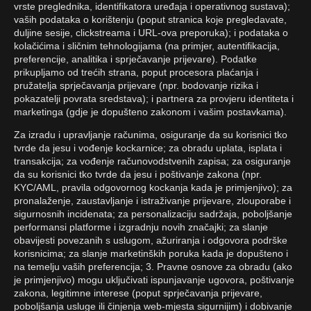
vrste preglednika, identifikatora uređaja i operativnog sustava);
vaših podataka o korištenju (poput stranica koje pregledavate,
duljine sesije, clickstreama i URL-ova preporuka); i podataka o
kolačićima i sličnim tehnologijama (na primjer, autentifikacija,
preferencije, analitika i sprječavanje prijevare). Podatke
prikupljamo od trećih strana, poput procesora plaćanja i
pružatelja sprječavanja prijevare (npr. bodovanje rizika i
pokazatelji povrata sredstava); i partnera za provjeru identiteta i
marketinga (gdje je dopušteno zakonom i vašim postavkama).
Za izradu i upravljanje računima, osiguranje da su korisnici tko
tvrde da jesu i vođenje kockarnice; za obradu uplata, isplata i
transakcija; za vođenje računovodstvenih zapisa; za osiguranje
da su korisnici tko tvrde da jesu i poštivanje zakona (npr.
KYC/AML, pravila odgovornog kockanja kada je primjenjivo); za
pronalaženje, zaustavljanje i istraživanje prijevare, zlouporabe i
sigurnosnih incidenata; za personalizaciju sadržaja, poboljšanje
performansi platforme i izgradnju novih značajki; za slanje
obavijesti povezanih s uslugom, ažuriranja i odgovora podrške
korisnicima; za slanje marketinških poruka kada je dopušteno i
na temelju vaših preferencija; 3. Pravne osnove za obradu (ako
je primjenjivo) mogu uključivati ispunjavanje ugovora, poštivanje
zakona, legitimne interese (poput sprječavanja prijevare,
poboljšanja usluge ili činjenja web-mjesta sigurnijim) i dobivanje