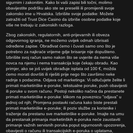
sigurnim i zakonitim. Kako bi vaši zapisi bili točni, molimo
obavijestite podršku ako ste se preselili ili promijenili svoje
zakonsko ime u Hrvatska. Izbrišite svoje podatke: Možete
zatražiti od Trust Dice Casino da izbriše osobne podatke koje
više ne trebaju iz zakonskih razloga.
Zbog zakonskih, regulatornih, anti-prijevarnih ili obveza
odgovornog igranja, ne možemo uvijek odmah izbrisati
određene zapise. Obrađivat ćemo i čuvati samo ono što je
potrebno za najkraće vrijeme gdje brisanje nije dopušteno.
Izbrišite svoj račun samo nakon što se uvjerite da nema više
novca na njemu i nema transakcija koje čekaju obradu. Kao
primjer, ako se još uvijek obrađuje isplata od 100 €, možda
ćemo morati dovršiti ili riješiti prije nego što završimo neke
radnje s podacima. Odjava od marketinga: Vi odlučujete želite li
primati marketinške e-poruke, tekstualne poruke, push obavijesti
ili poruke u svom računu. Postoji nekoliko načina da prestanete
primati marketinške e-poruke: klikom na poveznicu "odjava" u
jednoj od njih; Promjena postavki računa kako biste prestali
primati marketinške e-poruke; ili poziv službe za korisnike i
traženje da prestanu sve marketinške e-poruke. Imajte na umu
da prestanak primanja marketinških e-poruka neće zaustaviti
primanje važnih servisnih poruka poput sigurnosnih upozorenja,
obavijesti o računu ili transakcijskih e-poruka o uplatama,