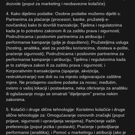
dozvole (poput za marketing i neobavezne kolačiće).
4. Kako dijelimo podatke: Osobne podatke možemo dijeliti s:
Partnerima za plaćanje (procesori, banke, pružatelji e-
novčanika) kako bi dovršili transakcije; Tijelima i regulatorima
kada je to potrebno zakonom ili za zaštitu prava i sigurnosti;
Podružnicama i poslovnim partnerima za atribuciju i
performanse kampanje (gdje je dopušteno); Pružateljima usluga
(hosting, analitika, alati za podršku korisnicima, dostava e-pošte,
praćenje sigurnosti); Podružnicama i poslovnim partnerima za
performanse kampanje i atribuciju; Tijelima i regulatorima kada
je to zahtijeva zakon ili za zaštitu prava i sigurnosti; i
Korporativnim transakcijama (spajanje, akvizicija,
restrukturiranje) sve dok su na mjestu odgovarajuće zaštitne
mjere. Ne prodajemo osobne podatke za novac; međutim,
ovisno o vašoj lokaciji i postavkama, neka otkrivanja za analitiku
ili oglašavanje mogu se smatrati "dijeljenjem" prema nekim
zakonima.
5. Kolačići i druge slične tehnologije: Koristimo kolačiće i druge
slične tehnologije za: Omogućavanje osnovnih značajki (poput
prijave, sigurnosti i upravljanja sesijama); Pamćenje vaših
preferencija (poput jezika i postavki); Praćenje i poboljšanje
performansi (analitika); i Pomoć u marketingu i atribuciji (ako je