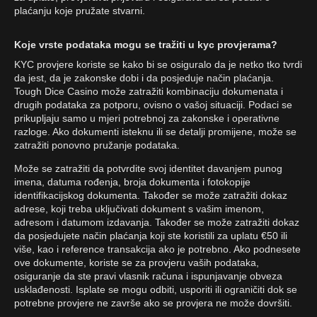
plaćanju koje pružate stvarni.
Koje vrste podataka mogu se tražiti u kyc provjerama?
KYC provjere koriste se kako bi se osiguralo da je netko tko tvrdi
da jest, da je zakonske dobi i da posjeduje način plaćanja.
Tough Dice Casino može zatražiti kombinaciju dokumenata i
drugih podataka za potporu, ovisno o vašoj situaciji. Podaci se
prikupljaju samo u mjeri potrebnoj za zakonske i operativne
razloge. Ako dokumenti isteknu ili se detalji promijene, može se
zatražiti ponovno pružanje podataka.
Može se zatražiti da potvrdite svoj identitet davanjem punog
imena, datuma rođenja, broja dokumenta i fotokopije
identifikacijskog dokumenta. Također se može zatražiti dokaz
adrese, koji treba uključivati dokument s vašim imenom,
adresom i datumom izdavanja. Također se može zatražiti dokaz
da posjedujete način plaćanja koji ste koristili za uplatu €50 ili
više, kao i reference transakcija ako je potrebno. Ako podnesete
ove dokumente, koriste se za provjeru vaših podataka,
osiguranje da ste pravi vlasnik računa i ispunjavanje obveza
usklađenosti. Isplate se mogu odbiti, usporiti ili ograničiti dok se
potrebne provjere ne završe ako se provjera ne može dovršiti.