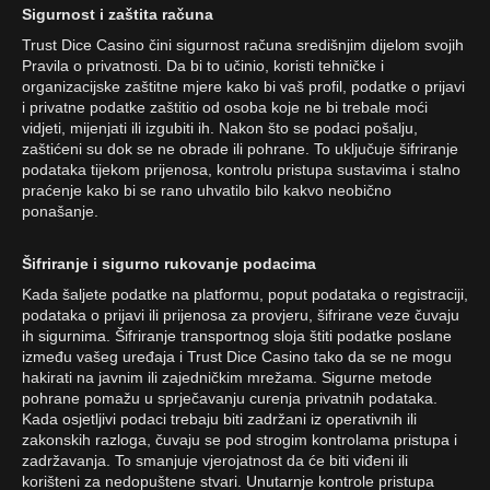
Sigurnost i zaštita računa
Trust Dice Casino čini sigurnost računa središnjim dijelom svojih
Pravila o privatnosti. Da bi to učinio, koristi tehničke i
organizacijske zaštitne mjere kako bi vaš profil, podatke o prijavi
i privatne podatke zaštitio od osoba koje ne bi trebale moći
vidjeti, mijenjati ili izgubiti ih. Nakon što se podaci pošalju,
zaštićeni su dok se ne obrade ili pohrane. To uključuje šifriranje
podataka tijekom prijenosa, kontrolu pristupa sustavima i stalno
praćenje kako bi se rano uhvatilo bilo kakvo neobično
ponašanje.
Šifriranje i sigurno rukovanje podacima
Kada šaljete podatke na platformu, poput podataka o registraciji,
podataka o prijavi ili prijenosa za provjeru, šifrirane veze čuvaju
ih sigurnima. Šifriranje transportnog sloja štiti podatke poslane
između vašeg uređaja i Trust Dice Casino tako da se ne mogu
hakirati na javnim ili zajedničkim mrežama. Sigurne metode
pohrane pomažu u sprječavanju curenja privatnih podataka.
Kada osjetljivi podaci trebaju biti zadržani iz operativnih ili
zakonskih razloga, čuvaju se pod strogim kontrolama pristupa i
zadržavanja. To smanjuje vjerojatnost da će biti viđeni ili
korišteni za nedopuštene stvari. Unutarnje kontrole pristupa