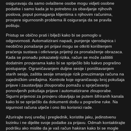
osiguravaju da samo ovlaštene osobe mogu vidjeti osobne
podatke i samo kada je to potrebno za obavljanje njihovih
poslova, poput pomaganja klijentima s njihovim računima,
provjere sigurnosnih problema ili osiguranja da se pravila
poštuju.
Pristup se obično prati i bilježi kako bi se pomoglo u
odgovornosti. Automatizirani napadi, punjenje vjerodajnica i
neobično ponašanje pri prijavi mogu se otkriti korištenjem
praćenja sustava i otkrivanja prijetnji za pronalaženje obrazaca.
Kada se pronađu pokazatelji rizika, račun se može zaštititi
dodatnim provjerama kako bi se spriječilo bilo kakvo pogrešno
postupanje. Ograničavanjem duljine sesije i poništavanjem
starih sesija, zaštita sesije smanjuje rizik preuzimanja računa na
zajedničkim uređajima. Kontrole koje ograničavaju broj pokušaja
prijave i zaustavljaju zlouporabu pomažu u sprječavanju
ponovljenih pokušaja prijave i automatizirane zlouporabe.
Sigurni prijenosi za provjeru obavljaju se putem šifriranih kanala
kako bi se spriječilo da dokumenti dođu u pogrešne ruke. Na
sigurnost računa utječe i ono što korisnici rade.
Ažurirajte svoj uređaj i preglednik, koristite jaku, jedinstvenu
lozinku i ne dijelite svoje podatke za prijavu. Odmah kontaktirajte
podršku ako mislite da je vaš račun hakiran kako bi se mogle