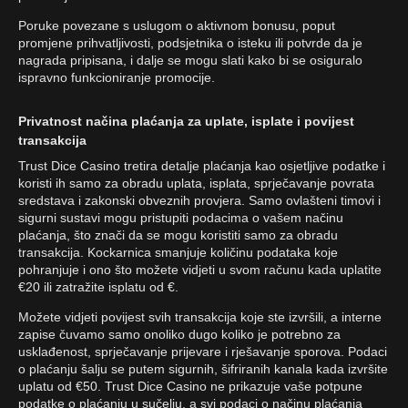
Poruke povezane s uslugom o aktivnom bonusu, poput
promjene prihvatljivosti, podsjetnika o isteku ili potvrde da je
nagrada pripisana, i dalje se mogu slati kako bi se osiguralo
ispravno funkcioniranje promocije.
Privatnost načina plaćanja za uplate, isplate i povijest
transakcija
Trust Dice Casino tretira detalje plaćanja kao osjetljive podatke i
koristi ih samo za obradu uplata, isplata, sprječavanje povrata
sredstava i zakonski obveznih provjera. Samo ovlašteni timovi i
sigurni sustavi mogu pristupiti podacima o vašem načinu
plaćanja, što znači da se mogu koristiti samo za obradu
transakcija. Kockarnica smanjuje količinu podataka koje
pohranjuje i ono što možete vidjeti u svom računu kada uplatite
€20 ili zatražite isplatu od €.
Možete vidjeti povijest svih transakcija koje ste izvršili, a interne
zapise čuvamo samo onoliko dugo koliko je potrebno za
usklađenost, sprječavanje prijevare i rješavanje sporova. Podaci
o plaćanju šalju se putem sigurnih, šifriranih kanala kada izvršite
uplatu od €50. Trust Dice Casino ne prikazuje vaše potpune
podatke o plaćanju u sučelju, a svi podaci o načinu plaćanja