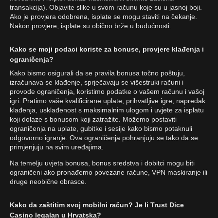
transakcija). Objavite slike u svom računu koje su u jasnoj boji.
Ako je provjera odobrena, isplate se mogu staviti na čekanje.
Nakon provjere, isplate su obično brže u budućnosti.
Kako se moji podaci koriste za bonuse, provjere klađenja i
ograničenja?
Kako bismo osigurali da se pravila bonusa točno poštuju,
izračunava se klađenje, sprječavaju se višestruki računi i
provode ograničenja, koristimo podatke o vašem računu i vašoj
igri. Pratimo vaše kvalificirane uplate, prihvatljive igre, napredak
klađenja, usklađenost s maksimalnim ulogom i uvjete za isplatu
koji dolaze s bonusom koji zatražite. Možemo postaviti
ograničenja na uplate, gubitke i sesije kako bismo potaknuli
odgovorno igranje. Ova ograničenja pohranjuju se tako da se
primjenjuju na svim uređajima.
Na temelju uvjeta bonusa, bonus sredstva i dobitci mogu biti
ograničeni ako pronađemo povezane račune, VPN maskiranje ili
druge neobične obrasce.
Kako da zaštitim svoj mobilni račun? Je li Trust Dice
Casino legalan u Hrvatska?