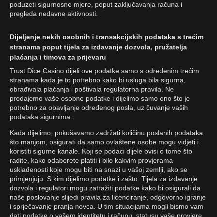
poduzeti sigurnosne mjere, poput zaključavanja računa i
pregleda nedavne aktivnosti.
Dijeljenje nekih osobnih i transakcijskih podataka s trećim
stranama poput tijela za izdavanje dozvola, pružatelja
plaćanja i timova za prijevaru
Trust Dice Casino dijeli ove podatke samo s određenim trećim
stranama kada je to potrebno kako bi usluga bila sigurna,
obrađivala plaćanja i poštivala regulatorna pravila. Ne
prodajemo vaše osobne podatke i dijelimo samo ono što je
potrebno za obavljanje određenog posla, uz čuvanje vaših
podataka sigurnima.
Kada dijelimo, pokušavamo zadržati količinu poslanih podataka
što manjom, osigurati da samo ovlaštene osobe mogu vidjeti i
koristiti sigurne kanale. Koji se podaci dijele ovisi o tome što
radite, kako odaberete platiti i bilo kakvim provjerama
usklađenosti koje mogu biti na snazi u vašoj zemlji, ako se
primjenjuju. S kim dijelimo podatke i zašto: Tijela za izdavanje
dozvola i regulatori mogu zatražiti podatke kako bi osigurali da
naše poslovanje slijedi pravila za licenciranje, odgovorno igranje
i sprječavanje pranja novca. U tim situacijama mogli bismo vam
dati podatke o vašem identitetu i računu, statusu vaše provjere,