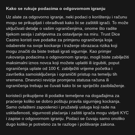
Kako se rukuje podacima o odgovornom igranju
Uz alate za odgovorno igranje, neki podaci o korištenju i računu
mogu se prikupljati i obrađivati kako bi se zaštitili igrači. To može
uključivati detalje o vašim ograničenjima, onome što radite
tijekom sesija i zahtjevima za ostavljanje na miru. Trust Dice
Casino koristi ove podatke za primjenu ograničenja koja
odaberete na svoje kockanje i traženje obrazaca rizika koji
mogu značiti da biste trebali igrati sigurnije. Kao primjer
rukovanja podacima o odgovornom igranju, mogli biste zabilježiti
maksimalni iznos novca koji možete uplatiti ili izgubiti, poput
ograničenja uplate od 100 €. zabilježiti vrijeme početka i
završetka samoisključenja i ograničiti pristup na temelju tih
vremena. Dnevnici revizije promjena statusa računa ili
ograničenja trebaju se čuvati kako bi se spriječilo zaobilaženje.
koristeći prikupljene ili podatke temeljene na događajima za
praćenje koliko se dobro poštuju pravila sigurnijeg kockanja.
Samo ovlašteni zaposlenici i pružatelji usluga koji rade na
usklađenosti, sigurnosti plaćanja i zaštiti igrača mogu vidjeti KYC
i zapise o odgovornom igranju. Podaci se čuvaju samo onoliko
dugo koliko je potrebno za te razloge i poštivanje zakona.