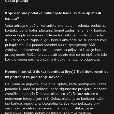
Česta pitanja
Koje osobne podatke prikupljate kada izvršim uplatu ili
isplatu?
Vaša adresa e-pošte, korisničko ime, datum rođenja, podaci za
kontakt, identifikatori plaćanja (poput zadnjih znamenki kartice,
adrese kripto novčanika i ID-ova transakcija), podaci o uređaju i
IP-u te osnovni zapisi o igri i bonus aktivnosti svi su podaci koje
prikupljamo. Ovi podaci potrebni su za ispunjavanje AML
zahtjeva, odobravanje uplata, provjeru prijevare i slanje isplata
pravoj osobi. Možemo zaustaviti isplatu dok se ne riješi ako bilo
koji dio vašeg načina plaćanja ili dokumenata ne odgovara.
Hoćete li zatražiti dokaz identiteta (kyc)? Koji dokumenti su
mi potrebni za podizanje novca?
Da. Kada se prijavite, prije prve isplate, kada promijenite važne
podatke ili kada se pokrenu naše sigurnosne provjere, možemo
zatražiti dokaz. (1) Državna iskaznica, (2) Dokaz adrese s
nedavnom fotografijom i (3) Dokaz plaćanja za korišteni način
(za kartice: maskirana fotografija kartice koja pokazuje prvih
šest i zadnje četiri znamenke, ime i datum isteka; za e-
novčanike i kripto: dokaz vlasništva ili snimke zaslona