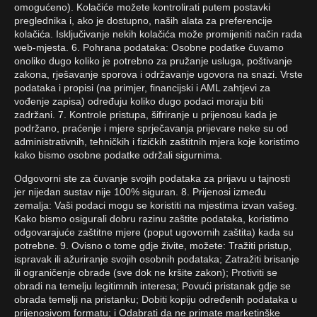
omogućeno). Kolačiće možete kontrolirati putem postavki
preglednika i, ako je dostupno, naših alata za preferencije
kolačića. Isključivanje nekih kolačića može promijeniti način rada
web-mjesta. 6. Pohrana podataka: Osobne podatke čuvamo
onoliko dugo koliko je potrebno za pružanje usluga, poštivanje
zakona, rješavanje sporova i održavanje ugovora na snazi. Vrste
podataka i propisi (na primjer, financijski i AML zahtjevi za
vođenje zapisa) određuju koliko dugo podaci moraju biti
zadržani. 7. Kontrole pristupa, šifriranje u prijenosu kada je
podržano, praćenje i mjere sprječavanja prijevare neke su od
administrativnih, tehničkih i fizičkih zaštitnih mjera koje koristimo
kako bismo osobne podatke održali sigurnima.
Odgovorni ste za čuvanje svojih podataka za prijavu u tajnosti
jer nijedan sustav nije 100% siguran. 8. Prijenosi između
zemalja: Vaši podaci mogu se koristiti na mjestima izvan vašeg.
Kako bismo osigurali dobru razinu zaštite podataka, koristimo
odgovarajuće zaštitne mjere (poput ugovornih zaštita) kada su
potrebne. 9. Ovisno o tome gdje živite, možete: Tražiti pristup,
ispravak ili ažuriranje svojih osobnih podataka; Zatražiti brisanje
ili ograničenje obrade (sve dok ne kršite zakon); Protiviti se
obradi na temelju legitimnih interesa; Povući pristanak gdje se
obrada temelji na pristanku; Dobiti kopiju određenih podataka u
prijenosivom formatu; i Odabrati da ne primate marketinške