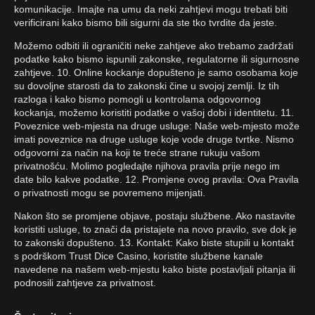
komunikacije. Imajte na umu da neki zahtjevi mogu trebati biti
verificirani kako bismo bili sigurni da ste tko tvrdite da jeste.
Možemo odbiti ili ograničiti neke zahtjeve ako trebamo zadržati
podatke kako bismo ispunili zakonske, regulatorne ili sigurnosne
zahtjeve. 10. Online kockanje dopušteno je samo osobama koje
su dovoljne starosti da to zakonski čine u svojoj zemlji. Iz tih
razloga i kako bismo pomogli u kontrolama odgovornog
kockanja, možemo koristiti podatke o vašoj dobi i identitetu. 11.
Poveznice web-mjesta na druge usluge: Naše web-mjesto može
imati poveznice na druge usluge koje vode druge tvrtke. Nismo
odgovorni za način na koji te treće strane rukuju vašom
privatnošću. Molimo pogledajte njihova pravila prije nego im
date bilo kakve podatke. 12. Promjene ovog pravila: Ova Pravila
o privatnosti mogu se povremeno mijenjati.
Nakon što se promjene objave, postaju službene. Ako nastavite
koristiti usluge, to znači da pristajete na novo pravilo, sve dok je
to zakonski dopušteno. 13. Kontakt: Kako biste stupili u kontakt
s podrškom Trust Dice Casino, koristite službene kanale
navedene na našem web-mjestu kako biste postavljali pitanja ili
podnosili zahtjeve za privatnost.