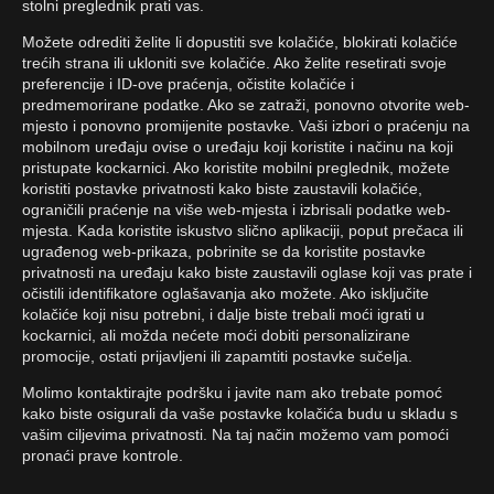
stolni preglednik prati vas.
Možete odrediti želite li dopustiti sve kolačiće, blokirati kolačiće
trećih strana ili ukloniti sve kolačiće. Ako želite resetirati svoje
preferencije i ID-ove praćenja, očistite kolačiće i
predmemorirane podatke. Ako se zatraži, ponovno otvorite web-
mjesto i ponovno promijenite postavke. Vaši izbori o praćenju na
mobilnom uređaju ovise o uređaju koji koristite i načinu na koji
pristupate kockarnici. Ako koristite mobilni preglednik, možete
koristiti postavke privatnosti kako biste zaustavili kolačiće,
ograničili praćenje na više web-mjesta i izbrisali podatke web-
mjesta. Kada koristite iskustvo slično aplikaciji, poput prečaca ili
ugrađenog web-prikaza, pobrinite se da koristite postavke
privatnosti na uređaju kako biste zaustavili oglase koji vas prate i
očistili identifikatore oglašavanja ako možete. Ako isključite
kolačiće koji nisu potrebni, i dalje biste trebali moći igrati u
kockarnici, ali možda nećete moći dobiti personalizirane
promocije, ostati prijavljeni ili zapamtiti postavke sučelja.
Molimo kontaktirajte podršku i javite nam ako trebate pomoć
kako biste osigurali da vaše postavke kolačića budu u skladu s
vašim ciljevima privatnosti. Na taj način možemo vam pomoći
pronaći prave kontrole.