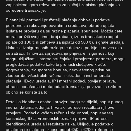
zapisnicima igara relevantnim za slučaj i zapisima plaćanja za
određene transakcije.
Financijski partneri i pružatelji plaćanja dobivaju podatke
potrebne za rukovanje povratima sredstava, obradu uplata i
isplata te provjeru da su razine plaćanja ispunjene. Možda ćete
morati pružiti svoje ime, broj računa, iznos transakcije (poput
uplate od 100 € ili zahtjeva za isplatu od 500 €), signale uređaja
i lokacije iz sigurnosnih razloga te dokaz o podrijetlu novca ako
se zatraži. Timovi za sprječavanje prijevare i sigurnost, koji
mogu uključivati i interne stručnjake i provjerene partnere, mogu
pregledavati podatke kako bi pronašli slučajeve krađe,
dogovaranja, zlouporabe bonusa, neovlaštenog pristupa,
zlouporabe višestrukih računa ili ukradenih instrumenata
plaćanja. ID-ovi uređaja, IP i mrežni podaci, povijest prijava,
obrasci ponašanja i metapodaci transakcija povezani s rizikom
obično se koriste za to.
Detalji o identitetu osobe i provjeri mogu se dijeliti, poput punog
imena, datuma rođenja, hrvatski, adrese i rezultata njihove
provjere. Podaci o vašem računu i sigurnosti, poput vašeg
korisničkog ID-a, vremenskih oznaka prijave, IP adrese,
identifikatora uređaja i rezultata rizika. Uključuje podatke o
uplatama i isplatama, iznose poput €50 ili €200, reference