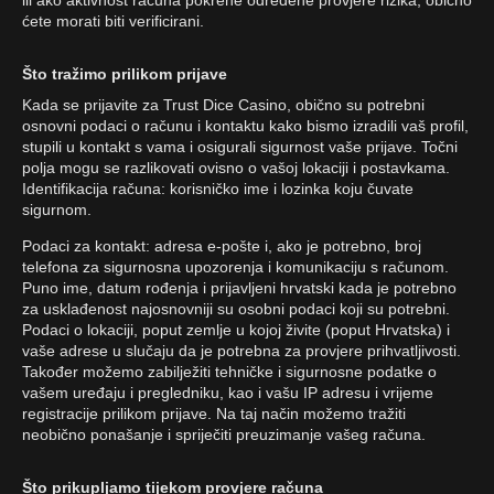
ili ako aktivnost računa pokrene određene provjere rizika, obično
ćete morati biti verificirani.
Što tražimo prilikom prijave
Kada se prijavite za Trust Dice Casino, obično su potrebni
osnovni podaci o računu i kontaktu kako bismo izradili vaš profil,
stupili u kontakt s vama i osigurali sigurnost vaše prijave. Točni
polja mogu se razlikovati ovisno o vašoj lokaciji i postavkama.
Identifikacija računa: korisničko ime i lozinka koju čuvate
sigurnom.
Podaci za kontakt: adresa e-pošte i, ako je potrebno, broj
telefona za sigurnosna upozorenja i komunikaciju s računom.
Puno ime, datum rođenja i prijavljeni hrvatski kada je potrebno
za usklađenost najosnovniji su osobni podaci koji su potrebni.
Podaci o lokaciji, poput zemlje u kojoj živite (poput Hrvatska) i
vaše adrese u slučaju da je potrebna za provjere prihvatljivosti.
Također možemo zabilježiti tehničke i sigurnosne podatke o
vašem uređaju i pregledniku, kao i vašu IP adresu i vrijeme
registracije prilikom prijave. Na taj način možemo tražiti
neobično ponašanje i spriječiti preuzimanje vašeg računa.
Što prikupljamo tijekom provjere računa