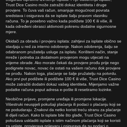
Trust Dice Casino može zatražiti dokaz identiteta i druge
provjere. To čuva vaš račun, smanjuje mogućnost povrata
sredstava i osigurava da se isplate šalju pravom vlasniku
računa. To je posebno važno kada podižete 100 € ili više, ili
kada određeni obrasci aktivnosti pokrenu dodatne sigurnosne
mjere.
Okidači za obradu i provjeru isplata: zahtjevi za isplate obično se
stavljaju u red za interno odobrenje. Nakon odobrenja, šalju se
odabranom pružatelju usluge za isplatu. Korišteni način, stanje
mreže i potreba za dodatnom provjerom mogu utjecati na
vrijeme obrade. Ako morate čekati da provjere prođu prije nego
podignete novac, novac će ostati na vašem računu dok provjere
ne prođu. Nakon toga, plaćanje se šalje pružatelju na potvrdu.
Ako prvi put podižete ili podižete 100 € ili više, Trust Dice Casino
može zatražiti dodatni dokaz vašeg identiteta. Mijenjamo važne
podatke računa poput adresa e-pošte ili resetiramo lozinke.
Neobične prijave, promjene uređaja ili promjene lokacije.
Višestruki neuspjeli pokušaji plaćanja ili podaci o plaćanju koji se
ne podudaraju. Znakovi da netko koristi treću stranu za plaćanje
ili dijeli račun. Kako bi isplate bile što glađe, Trust Dice Casino
pokušava uskladiti isplate s istim načinom plaćanja koji se koristi
za uplate, provjerava prijevaru i osigurava da su podaci o