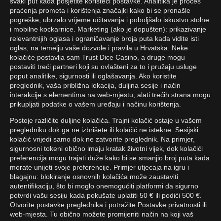
svaki put kada posjetite koristeći postavke. Analitika je proces
praćenja prometa i korištenja značajki kako bi se pronašle
pogreške, ubrzalo vrijeme učitavanja i poboljšalo iskustvo stolne
i mobilne kockarnice. Marketing (ako je dopušten): prikazivanje
relevantnijih oglasa i ograničavanje broja puta kada vidite isti
oglas, na temelju vaše dozvole i pravila u Hrvatska. Neke
kolačiće postavlja sam Trust Dice Casino, a druge mogu
postaviti treći partneri koji su ovlašteni za to i pružaju usluge
poput analitike, sigurnosti ili oglašavanja. Ako koristite
preglednik, vaša približna lokacija, duljina sesije i način
interakcije s elementima na web-mjestu, alati trećih strana mogu
prikupljati podatke o vašem uređaju i načinu korištenja.
Postoje različite duljine kolačića. Trajni kolačić ostaje u vašem
pregledniku dok ga ne izbrišete ili kolačić ne istekne. Sesijski
kolačić vrijedi samo dok ne zatvorite preglednik. Na primjer,
sigurnosni tokeni obično imaju kratak životni vijek, dok kolačići
preferencija mogu trajati duže kako bi se smanjio broj puta kada
morate unijeti svoje preferencije. Primjer utjecaja na igru i
blagajnu: blokiranje osnovnih kolačića može zaustaviti
autentifikaciju, što bi moglo onemogućiti platformi da sigurno
potvrdi vašu sesiju kada pokušate uplatiti 50 € ili podići 500 €.
Otvorite postavke preglednika i potražite Postavke privatnosti ili
web-mjesta. Tu obično možete promijeniti način na koji vaš