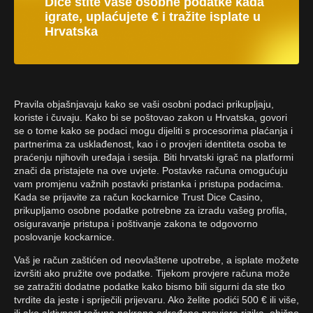
Dice štite vaše osobne podatke kada
igrate, uplaćujete € i tražite isplate u
Hrvatska
Pravila objašnjavaju kako se vaši osobni podaci prikupljaju,
koriste i čuvaju. Kako bi se poštovao zakon u Hrvatska, govori
se o tome kako se podaci mogu dijeliti s procesorima plaćanja i
partnerima za usklađenost, kao i o provjeri identiteta osoba te
praćenju njihovih uređaja i sesija. Biti hrvatski igrač na platformi
znači da pristajete na ove uvjete. Postavke računa omogućuju
vam promjenu važnih postavki pristanka i pristupa podacima.
Kada se prijavite za račun kockarnice Trust Dice Casino,
prikupljamo osobne podatke potrebne za izradu vašeg profila,
osiguravanje pristupa i poštivanje zakona te odgovorno
poslovanje kockarnice.
Vaš je račun zaštićen od neovlaštene upotrebe, a isplate možete
izvršiti ako pružite ove podatke. Tijekom provjere računa može
se zatražiti dodatne podatke kako bismo bili sigurni da ste tko
tvrdite da jeste i spriječili prijevaru. Ako želite podići 500 € ili više,