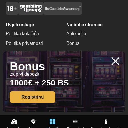
Uvjeti usluge
Najbolje stranice
Politika kolačića
Aplikacija
Politika privatnosti
Bonus
Uvjeti i odredbe
Promo kod
Bonus
Odgovorno igranje
Bonus bez depozita
za prvi depozit
Kontakti
1000€ + 250 BS
+385 1 234 5678
info@trust-dice-hr.com
Registriraj
© 2026 All Rights
Reserved.