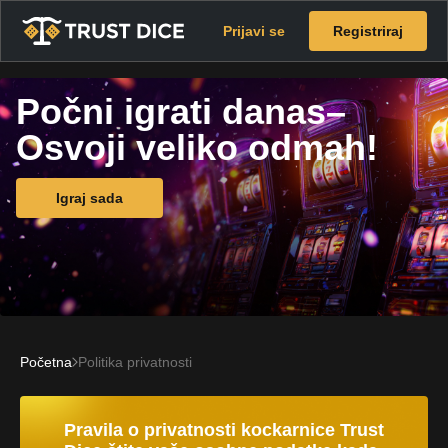
Prijavi se
Registriraj
Počni igrati danas–
Osvoji veliko odmah!
Igraj sada
Početna
Politika privatnosti
Pravila o privatnosti kockarnice Trust