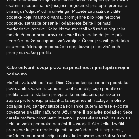
osobnim podacima, uključujući mogućnost pristupa, promjene,
brisanja i 'odjave' od marketinga. Možete zatražiti da vidite
podatke koje imamo o vama, promijenite bilo koje netočne
podatke, zatražite brisanje i odaberete želite li primati
marketinške poruke. Kako bismo zadržali vaš račun sigurnim,
možda ćemo morati provjeriti jeste li tko tvrdite da jeste prije
nego što možemo ispuniti vaš zahtjev. Čuvanje vaših podataka
sigurnima šifriranjem pomaže u sprječavanju neovlaštenih
promjena vašeg profila.
Kako ostvariti svoja prava na privatnost i pristupiti svojim
podacima
Možete zatražiti od Trust Dice Casino kopiju osobnih podataka
povezanih s vašim računom. To obično uključuje podatke o
profilu računa, statusu provjere, komunikaciji s podrškom i
zapisu preferencija pristanka. Iz sigurnosnih razloga, molimo
pošaljite svoj zahtjev službi za korisnike putem adrese e-pošte
povezane s vašim računom. Ažurirajte ili ispravite podatke: Neke
detalje možete promijeniti izravno u postavkama računa ako su
neki od vaših podataka netočni ili zastarjeli. Ako želite izvršiti
promjene koje bi mogle utjecati na vaš identitet ili sigurnost,
možda ćemo morati vidjeti dokaz kako bismo zadržali vaš račun