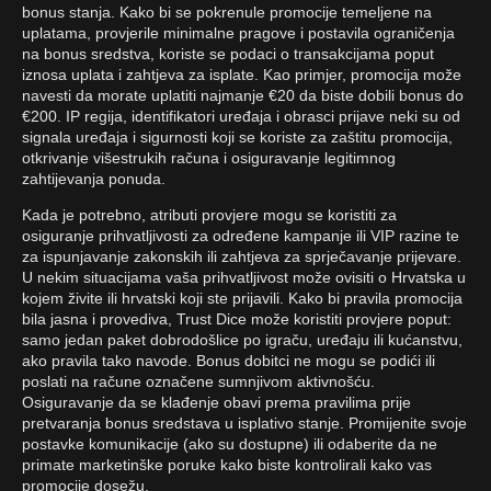
bonus stanja. Kako bi se pokrenule promocije temeljene na
uplatama, provjerile minimalne pragove i postavila ograničenja
na bonus sredstva, koriste se podaci o transakcijama poput
iznosa uplata i zahtjeva za isplate. Kao primjer, promocija može
navesti da morate uplatiti najmanje €20 da biste dobili bonus do
€200. IP regija, identifikatori uređaja i obrasci prijave neki su od
signala uređaja i sigurnosti koji se koriste za zaštitu promocija,
otkrivanje višestrukih računa i osiguravanje legitimnog
zahtijevanja ponuda.
Kada je potrebno, atributi provjere mogu se koristiti za
osiguranje prihvatljivosti za određene kampanje ili VIP razine te
za ispunjavanje zakonskih ili zahtjeva za sprječavanje prijevare.
U nekim situacijama vaša prihvatljivost može ovisiti o Hrvatska u
kojem živite ili hrvatski koji ste prijavili. Kako bi pravila promocija
bila jasna i provediva, Trust Dice može koristiti provjere poput:
samo jedan paket dobrodošlice po igraču, uređaju ili kućanstvu,
ako pravila tako navode. Bonus dobitci ne mogu se podići ili
poslati na račune označene sumnjivom aktivnošću.
Osiguravanje da se klađenje obavi prema pravilima prije
pretvaranja bonus sredstava u isplativo stanje. Promijenite svoje
postavke komunikacije (ako su dostupne) ili odaberite da ne
primate marketinške poruke kako biste kontrolirali kako vas
promocije dosežu.