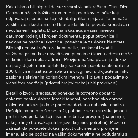
Kako bismo bili sigurni da ste stvarni vlasnik računa, Trust Dice
Casino može zatražiti dokumente ili podatkovne točke koji
odgovaraju podacima koje ste dali prilikom prijave. To pomaže
zaštititi vas i kockarnicu od krađe identiteta, povrata sredstava i
neovlaštenih isplata. Državna iskaznica s vašim imenom,
datumom rođenja i brojem dokumenta, poput putovnice ili
nacionalne osobne iskaznice, potrebna je za dokaz identiteta.
Bilo koji nedavni račun za komunalije, bankovni izvod ili
službeno pismo koje navodi vaše puno ime i kućnu adresu može
se koristiti kao dokaz adrese. Provjere načina plaćanja: dokaz
da posjedujete način uplate koji se koristi, posebno ako uplatite
100 € ili više ili zatražite isplatu na drugi način. Uključite snimku
zaslona s skrivenim korisničkim imenom ili izjavu s podacima o
vlasništvu sadržaja (privatni brojevi trebaju biti prekriveni).
Detalji o izvoru sredstava: ponekad je potrebno dodatno
dokazati odakle dolaze igrački fondovi, posebno ako obrasci
aktivnosti pokazuju da je potrebna dodatna dubinska analiza.
Pošaljite samo ono što se traži, pobrinite se da su slike jasne i
prekriti sve podatke koji nisu potrebni za provjeru (na primjer,
sakrijte linije transakcija ili brojeve koji nisu potrebni). Može se
zatražiti da pokažete dokaz, poput dokumenta o promjeni
imena, ako se podaci na vašim dokumentima ne podudaraju s