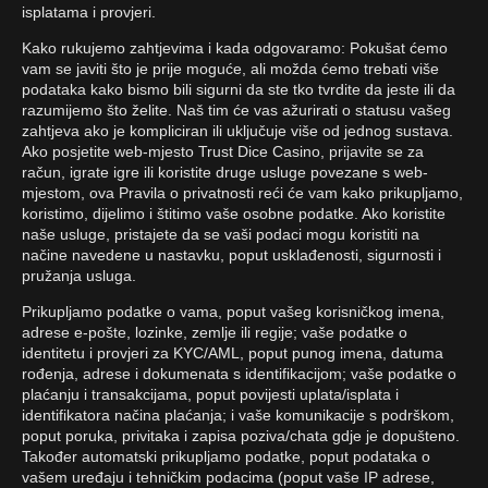
isplatama i provjeri.
Kako rukujemo zahtjevima i kada odgovaramo: Pokušat ćemo
vam se javiti što je prije moguće, ali možda ćemo trebati više
podataka kako bismo bili sigurni da ste tko tvrdite da jeste ili da
razumijemo što želite. Naš tim će vas ažurirati o statusu vašeg
zahtjeva ako je kompliciran ili uključuje više od jednog sustava.
Ako posjetite web-mjesto Trust Dice Casino, prijavite se za
račun, igrate igre ili koristite druge usluge povezane s web-
mjestom, ova Pravila o privatnosti reći će vam kako prikupljamo,
koristimo, dijelimo i štitimo vaše osobne podatke. Ako koristite
naše usluge, pristajete da se vaši podaci mogu koristiti na
načine navedene u nastavku, poput usklađenosti, sigurnosti i
pružanja usluga.
Prikupljamo podatke o vama, poput vašeg korisničkog imena,
adrese e-pošte, lozinke, zemlje ili regije; vaše podatke o
identitetu i provjeri za KYC/AML, poput punog imena, datuma
rođenja, adrese i dokumenata s identifikacijom; vaše podatke o
plaćanju i transakcijama, poput povijesti uplata/isplata i
identifikatora načina plaćanja; i vaše komunikacije s podrškom,
poput poruka, privitaka i zapisa poziva/chata gdje je dopušteno.
Također automatski prikupljamo podatke, poput podataka o
vašem uređaju i tehničkim podacima (poput vaše IP adrese,