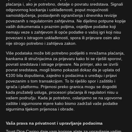
plaćanja i, ako je potrebno, detalje o povratu sredstava. Signali
odgovornog kockanja i usklađenosti, poput mogućnosti
samoisključenja, postavljenih ograničenja i dnevnika revizije
povezanih s regulatornim zahtjevima. Ne dijelimo potpune kopije
vaših dokumenata s praznim poljima, osjetljive podatke koji
nemaju veze s zahtjevom ili opće podatke o vašoj igri koji nisu
povezani s istragom usklađenosti, spora ili prijevare osim ako
nije strogo potrebno i zahtijeva zakon.
Više podataka može biti potrebno podijeliti s mrežama plaćanja,
bankama ili stručnjacima za prijevaru kako bi se riješili sporovi,
povrati sredstava i istrage prijevare. Na primjer, ako se izvrši
povrat sredstava, mogli bismo pokazati dokaz da je uplata od
€100 bila dopuštena, zajedno s podacima o uređaju i prijavi
povezanim s tom transakcijom. To bi riješilo spor i zaštitilo i
igrača i platformu. Prijenosi preko granica mogu se dogoditi
kada pružatelji usluga, procesori plaćanja ili regulatori nisu u
vašem području. Kada je potrebno, oslanjamo se na ugovorne
zaštite i sigurnosne mjere kako bismo zadržali vaše podatke
sigurnima tijekom prijenosa i obrade.
Vaša prava na privatnost i upravljanje podacima
Trust Dice Casino daje vam korisne alate za upravljanje vašim