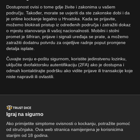
Dostupnost ovisi o tome gdje živite i zakonima u vašem
području. Također, morate se uvjeriti da ste zakonske dobi i da
je online kockanje legalno u Hrvatska. Kada se prijavite,
možemo blokirati pristup iz određenih područja i zatražiti dokaz
o mjestu stanovanja ili vašoj nacionalnosti. Mobilni i stolni
promet je šifriran, prijave i signali uređaja se prate, a možemo
zatražiti dodatnu potvrdu za osjetljive radnje poput promjene
detalja isplate.
Čuvajte svoju e-poštu sigurnom, koristite jedinstvenu lozinku,
uključite dvofaktorsku autentifikaciju (2FA) ako je dostupna i
odmah kontaktirajte podršku ako vidite prijave ili transakcije koje
niste napravili ili ovlastili.
Igraj na sigurno
Ako primijetite simptome ovisnosti o kockanju, potražite pomoć
od stručnjaka. Ova web stranica namijenjena je korisnicima
starijim od 18 godina.